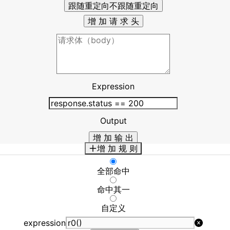
跟随重定向
不跟随重定向
增 加 请 求 头
Expression
Output
增 加 输 出
增 加 规 则
全部命中
命中其一
自定义
expression