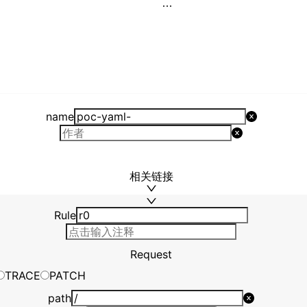
name
相关链接
Rule
Request
TRACE
PATCH
path